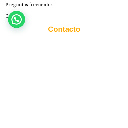
Preguntas frecuentes
Contacto
Contacto
+57 3195993371
Valhallaglampingnimaima@gmail.com
Valhalla Royal Glamping Nimaima
Menú
© 2022 VALHALLANIMAIMA. Todos los derechos
reservados.