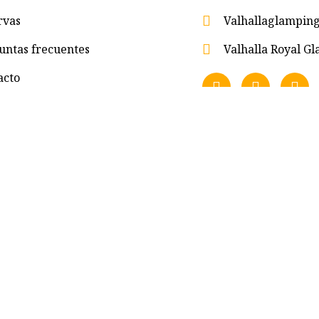
rvas
Valhallaglampi
untas frecuentes
Valhalla Royal 
acto
eservados.