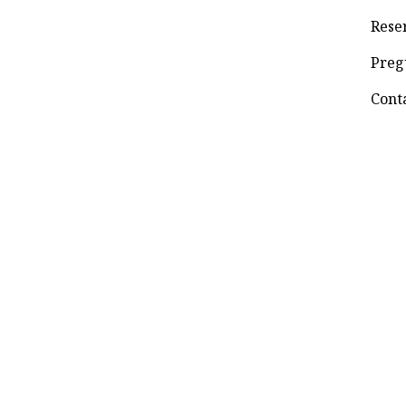
Rese
Preg
Cont
© 2022 VALHALLANIMAIMA. Todos los derechos r