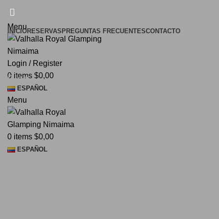
¡El Pequeño paraíso en la tierra!
Menu
INICIO
RESERVAS
PREGUNTAS FRECUENTES
CONTACTO
Login / Register
0
items
$
0,00
Blog
ESPAÑOL
Menu
0
items
$
0,00
ESPAÑOL