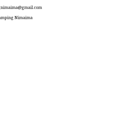
ngnimaima@gmail.com
Glamping Nimaima
Desarrollado por Sense Digital