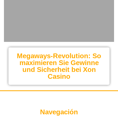
Megaways‑Revolution: So
maximieren Sie Gewinne
und Sicherheit bei Xon
Casino
Navegación