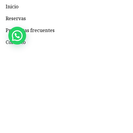
Inicio
Reservas
Preguntas frecuentes
Contacto
Contacto
+57 3195993371
Valhallaglampingnimaima@gmail.com
Valhalla Royal Glamping Nimaima
Menú