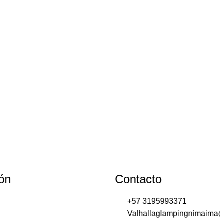
ón
Contacto
+57 3195993371
Valhallaglampingnimaim