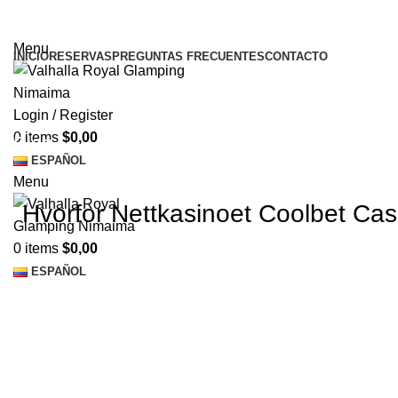
¡El Pequeño paraíso en la tierra!
Menu
INICIO
RESERVAS
PREGUNTAS FRECUENTES
CONTACTO
Login / Register
0
items
$
0,00
Blog
ESPAÑOL
Menu
Hvorfor Nettkasinoet Coolbet Cas
0
items
$
0,00
ESPAÑOL