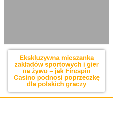
Ekskluzywna mieszanka
zakładów sportowych i gier
na żywo – jak Firespin
Casino podnosi poprzeczkę
dla polskich graczy