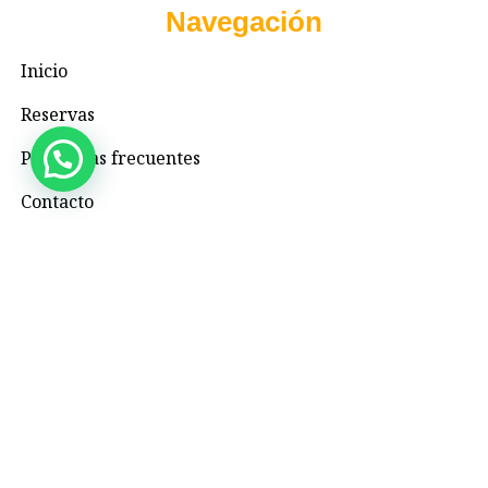
Navegación
Inicio
Reservas
Preguntas frecuentes
Contacto
Contacto
+57 3195993371
Valhallaglampingnimaima@gmail.com
Valhalla Royal Glamping Nimaima