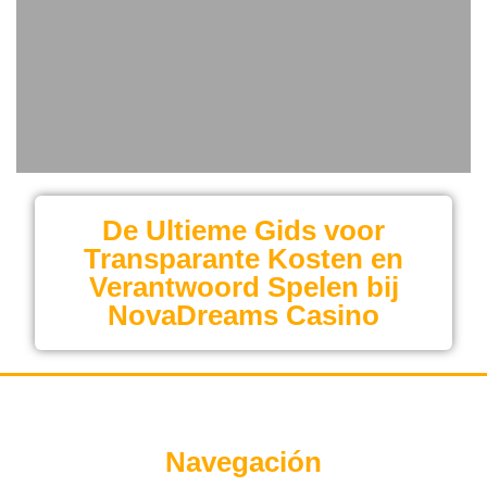
De Ultieme Gids voor
Transparante Kosten en
Verantwoord Spelen bij
NovaDreams Casino
Navegación