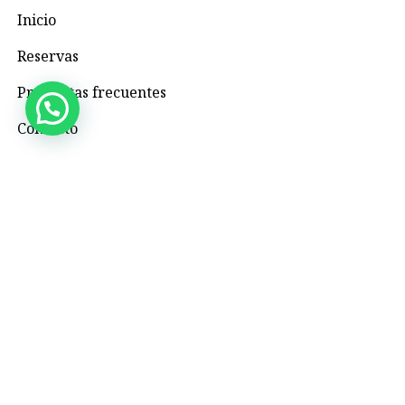
Inicio
Reservas
Preguntas frecuentes
Contacto
Contacto
+57 3195993371
Valhallaglampingnimaima@gmail.com
Valhalla Royal Glamping Nimaima
Menú