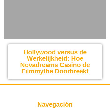
Hollywood versus de
Werkelijkheid: Hoe
Novadreams Casino de
Filmmythe Doorbreekt
Navegación