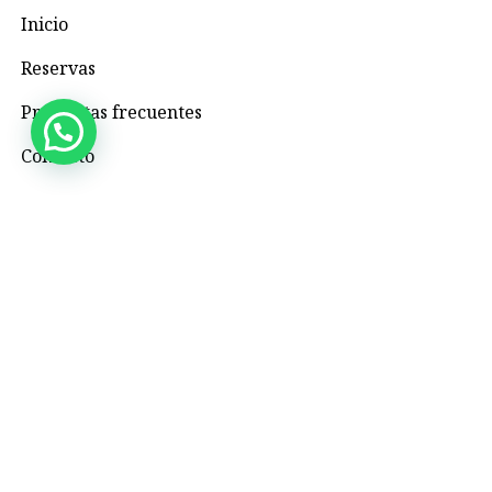
Inicio
Reservas
Preguntas frecuentes
Contacto
Contacto
+57 3195993371
Valhallaglampingnimaima@gmail.com
Valhalla Royal Glamping Nimaima
Menú