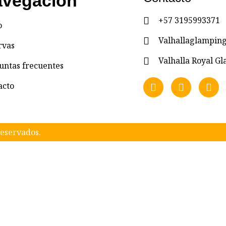
vegación
+57 3195993371
o
Valhallaglampi
rvas
Valhalla Royal 
untas frecuentes
acto
eservados.