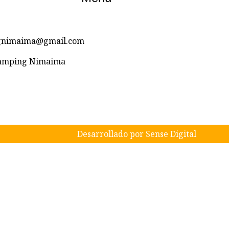
ngnimaima@gmail.com
Glamping Nimaima
Desarrollado por Sense Digital