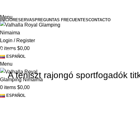
¡El Pequeño paraíso en la tierra!
Menu
INICIO
RESERVAS
PREGUNTAS FRECUENTES
CONTACTO
Login / Register
0
items
$
0,00
Blog
ESPAÑOL
Menu
A teniszt rajongó sportfogadók ti
0
items
$
0,00
ESPAÑOL