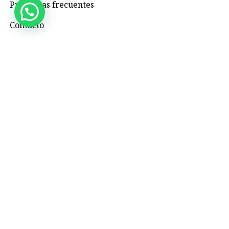
Preguntas frecuentes
Contacto
Contacto
+57 3195993371
Valhallaglampingnimaima@gmail.com
Valhalla Royal Glamping Nimaima
Menú