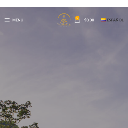
0
MENU
$
0,00
ESPAÑOL
Blog