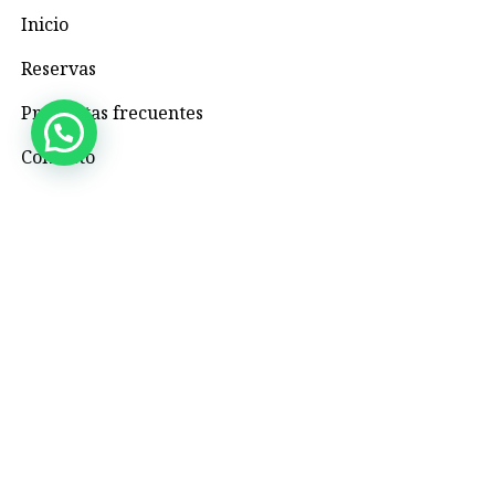
Inicio
Reservas
Preguntas frecuentes
Contacto
Contacto
+57 3195993371
Valhallaglampingnimaima@gmail.com
Valhalla Royal Glamping Nimaima
Menú