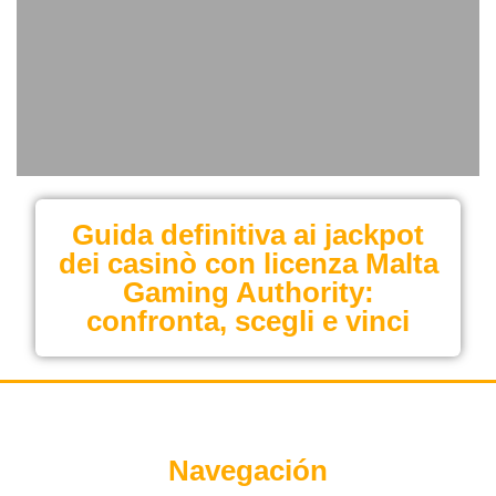
Guida definitiva ai jackpot
dei casinò con licenza Malta
Gaming Authority:
confronta, scegli e vinci
Navegación