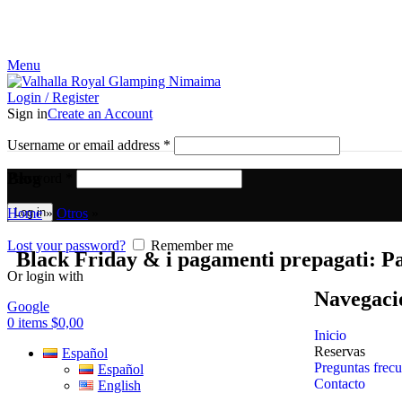
¡El Pequeño paraíso en la tierra!
Menu
Login / Register
Sign in
Create an Account
Username or email address
*
Blog
Password
*
Home
»
Otros
»
Log in
Lost your password?
Remember me
Black Friday & i pagamenti prepagati: P
Or login with
Navegaci
Google
0
items
$
0,00
Inicio
Reservas
Español
Preguntas frecu
Español
Contacto
English