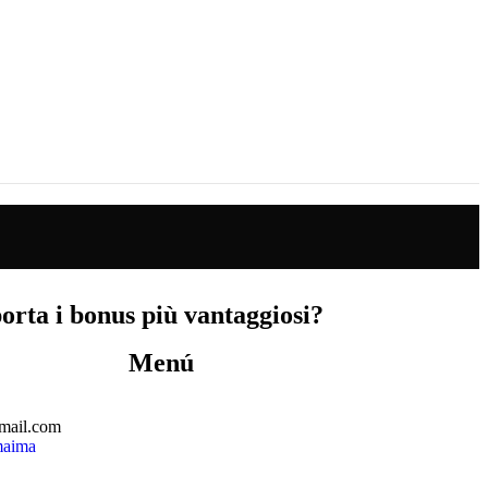
rta i bonus più vantaggiosi?
Menú
mail.com
maima