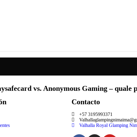
aysafecard vs. Anonymous Gaming – quale po
ón
Contacto
+57 3195993371
Valhallaglampingnimaima@g
entes
Valhalla Royal Glamping Ni