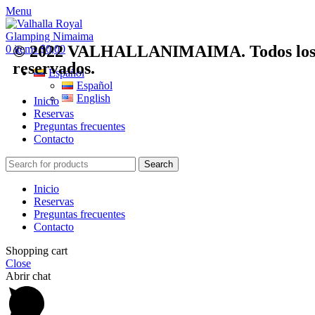
Menu
© 2022 VALHALLANIMAIMA. Todos los 
0
items
$
0,00
reservados.
Español
Español
English
Inicio
Reservas
Preguntas frecuentes
Contacto
Search
Inicio
Reservas
Preguntas frecuentes
Contacto
Shopping cart
Close
Abrir chat