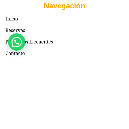
Navegación
Inicio
Reservas
Preguntas frecuentes
Contacto
Contacto
+57 3195993371
Valhallaglampingnimaima@gmail.com
Valhalla Royal Glamping Nimaima