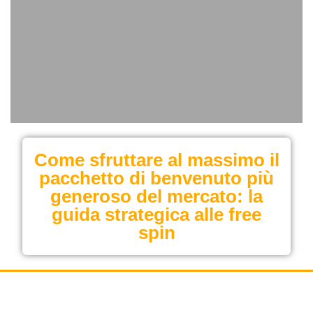
Come sfruttare al massimo il
pacchetto di benvenuto più
generoso del mercato: la
guida strategica alle free
spin