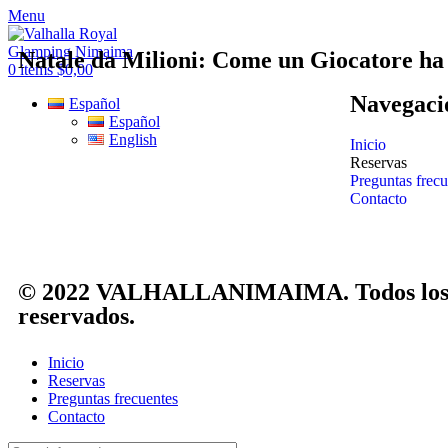
Menu
Natale da Milioni: Come un Giocatore ha 
0
items
$
0,00
Navegaci
Español
Español
English
Inicio
Reservas
Preguntas frecu
Contacto
© 2022 VALHALLANIMAIMA. Todos los 
reservados.
Inicio
Reservas
Preguntas frecuentes
Contacto