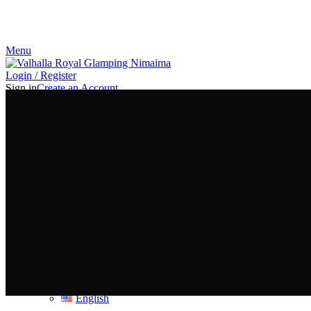
¡El Pequeño paraíso en la tierra!
Menu
Login / Register
Sign in
Create an Account
Username or email address
*
Password
*
Log in
Lost your password?
Remember me
Or login with
Google
0
items
$
0,00
Español
Español
English