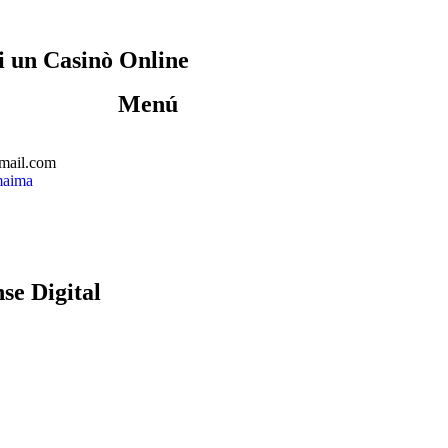
i un Casinò Online
Menú
mail.com
maima
se Digital