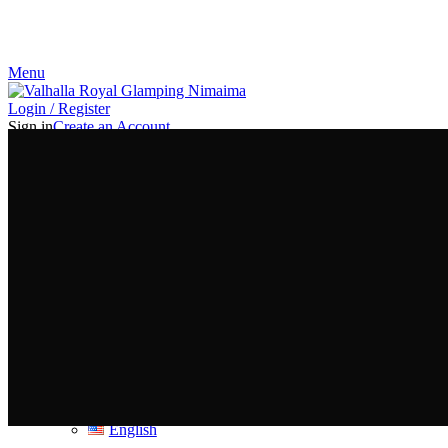
¡El Pequeño paraíso en la tierra!
Menu
Login / Register
Sign in
Create an Account
Username or email address
*
Password
*
Log in
Lost your password?
Remember me
Or login with
Google
0
items
$
0,00
Español
Español
English