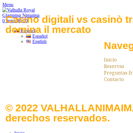
Menu
Casino digitali vs casinò tr
0
items
$
0,00
domina il mercato
Español
Español
English
Naveg
Inicio
Reservas
Preguntas f
Contacto
© 2022 VALHALLANIMAIMA
derechos reservados.