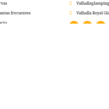
rvas
Valhallaglampi
untas frecuentes
Valhalla Royal 
acto
eservados.