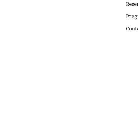
Rese
Preg
Cont
© 2022 VALHALLANIMAIMA. Todos los derechos r