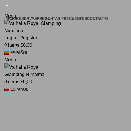
¡El Pequeño paraíso en la tierra!
Menu
INICIO
RESERVAS
PREGUNTAS FRECUENTES
CONTACTO
Login / Register
0
items
$
0,00
Blog
ESPAÑOL
Menu
0
items
$
0,00
ESPAÑOL