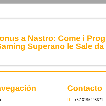
 Bonus a Nastro: Come i Prog
iGaming Superano le Sale da
vegación
Contacto
o
+57 3195993371