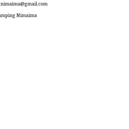
ngnimaima@gmail.com
Glamping Nimaima
Desarrollado por Sense Digital