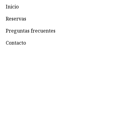
Inicio
Reservas
Preguntas frecuentes
Contacto
Contacto
+57 3195993371
Valhallaglampingnimaima@gmail.com
Valhalla Royal Glamping Nimaima
Menú