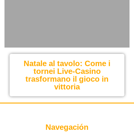
Natale al tavolo: Come i
tornei Live‑Casino
trasformano il gioco in
vittoria
Navegación