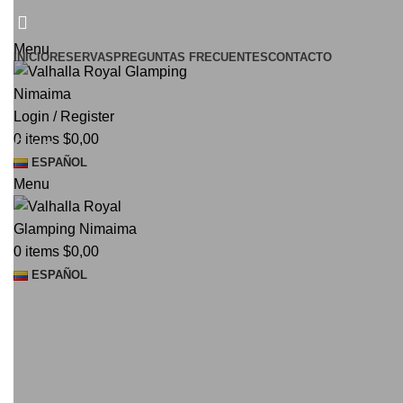
¡El Pequeño paraíso en la tierra!
Menu
INICIO
RESERVAS
PREGUNTAS FRECUENTES
CONTACTO
Login / Register
0
items
$
0,00
Blog
ESPAÑOL
Menu
0
items
$
0,00
ESPAÑOL