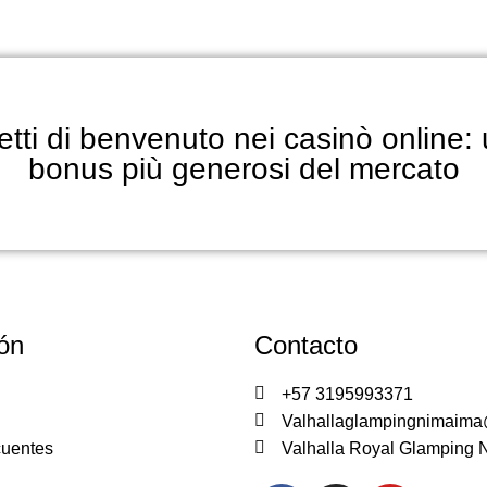
hetti di benvenuto nei casinò online:
bonus più generosi del mercato
ón
Contacto
+57 3195993371
Valhallaglampingnimaim
cuentes
Valhalla Royal Glamping