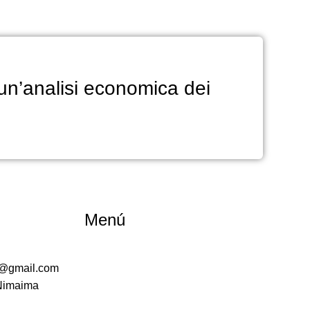
 un’analisi economica dei
Menú
a@gmail.com
 Nimaima