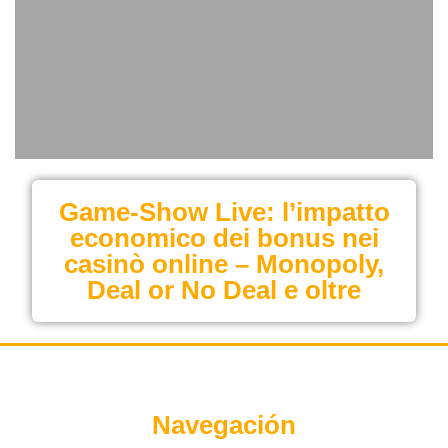
Game‑Show Live: l’impatto
economico dei bonus nei
casinò online – Monopoly,
Deal or No Deal e oltre
Navegación