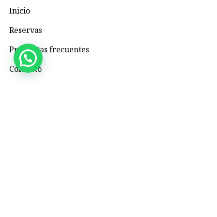
Inicio
Reservas
Preguntas frecuentes
Contacto
Contacto
+57 3195993371
Valhallaglampingnimaima@gmail.com
Valhalla Royal Glamping Nimaima
Menú