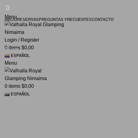
¡El Pequeño paraíso en la tierra!
Menu
INICIO
RESERVAS
PREGUNTAS FRECUENTES
CONTACTO
Login / Register
0
items
$
0,00
Blog
ESPAÑOL
Menu
0
items
$
0,00
ESPAÑOL