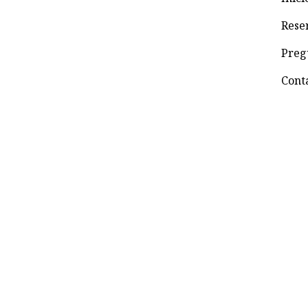
Rese
Preg
Cont
© 2022 VALHALLANIMAIMA. Todos los derechos r