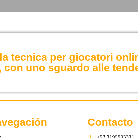
a tecnica per giocatori onlin
r, con uno sguardo alle tend
vegación
Contacto
o
+57 3195993371