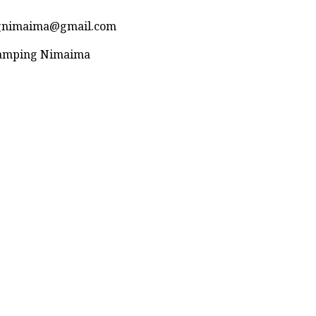
ngnimaima@gmail.com
Glamping Nimaima
Desarrollado por Sense Digital