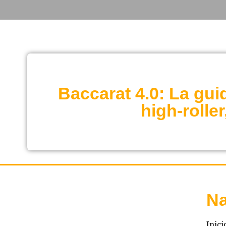
Baccarat 4.0: La guid
high‑rolle
Na
Inici