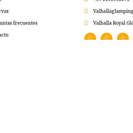
rvas
Valhallaglampi
untas frecuentes
Valhalla Royal 
acto
eservados.