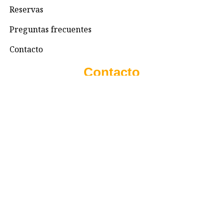
Reservas
Preguntas frecuentes
Contacto
Contacto
+57 3195993371
Valhallaglampingnimaima@gmail.com
Valhalla Royal Glamping Nimaima
Menú