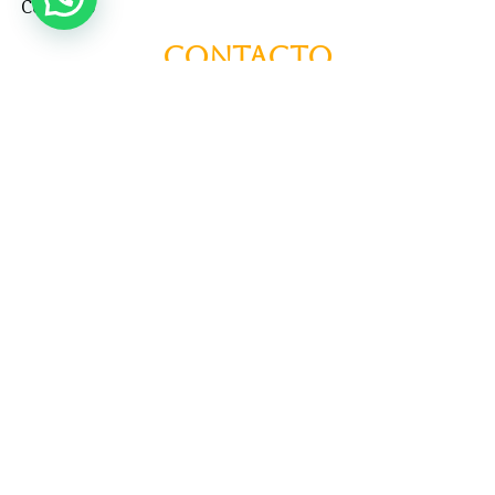
Contacto
Contacto
+57 3195993371
Valhallaglampingnimaima@gmail.com
Valhalla Royal Glamping Nimaima
Menú