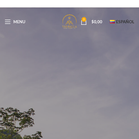
0
MENU
$
0,00
ESPAÑOL
Blog