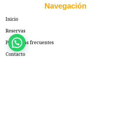
Navegación
Inicio
Reservas
Preguntas frecuentes
Contacto
Contacto
+57 3195993371
Valhallaglampingnimaima@gmail.com
Valhalla Royal Glamping Nimaima