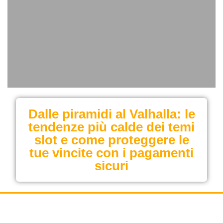
Dalle piramidi al Valhalla: le
tendenze più calde dei temi
slot e come proteggere le
tue vincite con i pagamenti
sicuri