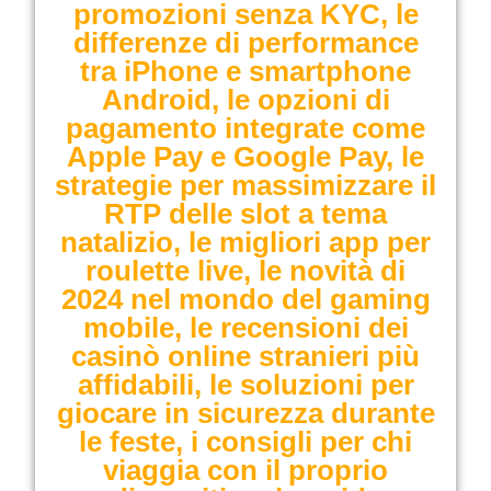
promozioni senza KYC, le
differenze di performance
tra iPhone e smartphone
Android, le opzioni di
pagamento integrate come
Apple Pay e Google Pay, le
strategie per massimizzare il
RTP delle slot a tema
natalizio, le migliori app per
roulette live, le novità di
2024 nel mondo del gaming
mobile, le recensioni dei
casinò online stranieri più
affidabili, le soluzioni per
giocare in sicurezza durante
le feste, i consigli per chi
viaggia con il proprio