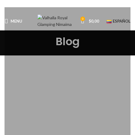
0
MENU
$
0,00
ESPAÑOL
Blog