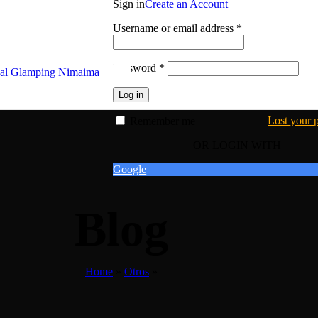
Sign in
Create an Account
Username or email address
*
Password
*
Log in
Lost your 
Remember me
OR LOGIN WITH
Google
Blog
Home
»
Otros
»