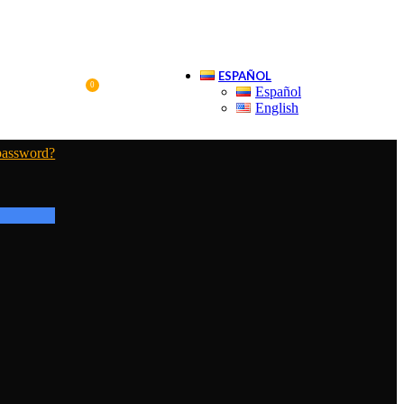
ESPAÑOL
0
Español
$
0,00
English
password?