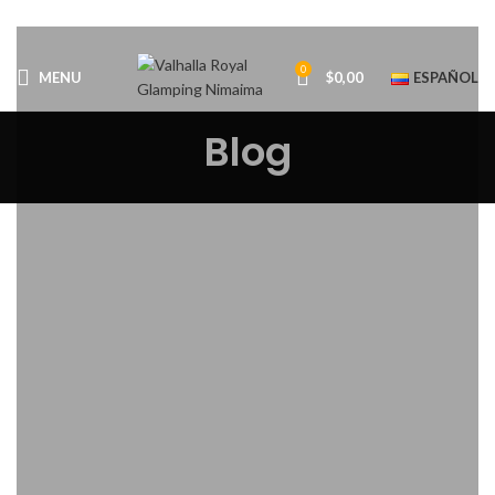
0
MENU
$
0,00
ESPAÑOL
Blog