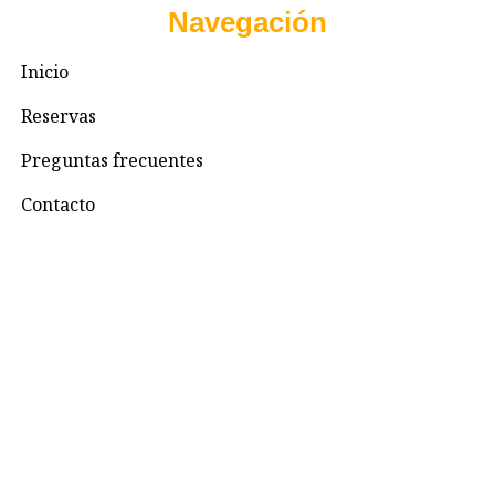
Navegación
Inicio
Reservas
Preguntas frecuentes
Contacto
Contacto
+57 3195993371
Valhallaglampingnimaima@gmail.com
Valhalla Royal Glamping Nimaima