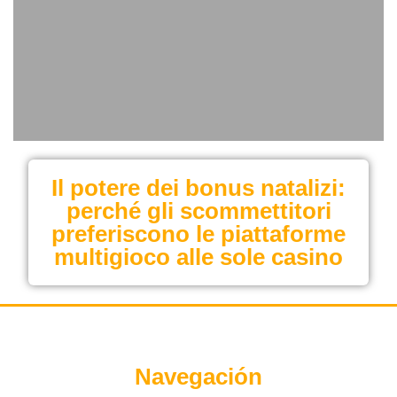
Il potere dei bonus natalizi:
perché gli scommettitori
preferiscono le piattaforme
multigioco alle sole casino
Navegación