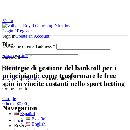
¡El Pequeño paraíso en la tierra!
Menu
Login / Register
Sign in
Create an Account
Blog
Username or email address
*
Home
»
Otros
»
Password
*
Strategie di gestione del bankroll per i
Log in
principianti: come trasformare le free
Lost your password?
Remember me
spin in vincite costanti nello sport betting
Or login with
Google
0
items
$
0,00
Navegación
Español
Español
Inicio
English
Reservas