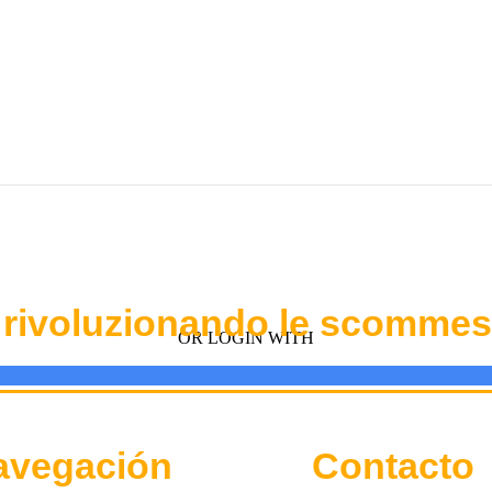
 rivoluzionando le scommes
OR LOGIN WITH
avegación
Contacto