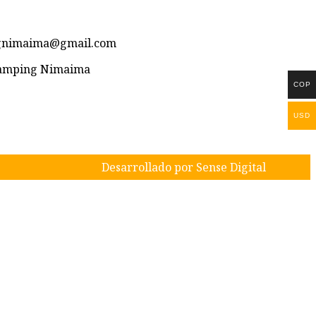
ngnimaima@gmail.com
Glamping Nimaima
COP
USD
Desarrollado por Sense Digital