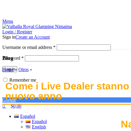
0
0
¡El Pequeño paraíso en la tierra!
Menu
Login / Register
Sign in
Create an Account
Username or email address
*
Blog
Password
*
Home
»
Otros
»
Log in
Remember me
Come i Live Dealer stanno
nuovo anno
Google
$
0,00
Español
N
Español
English