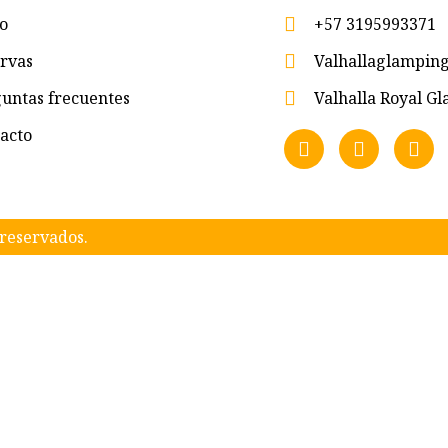
io
+57 3195993371
rvas
Valhallaglampi
untas frecuentes
Valhalla Royal 
acto
reservados.