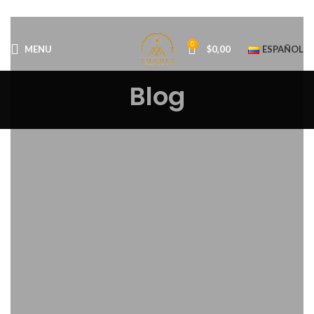
0
MENU
$
0,00
ESPAÑOL
Blog