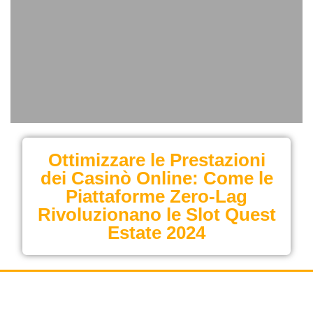
Ottimizzare le Prestazioni
dei Casinò Online: Come le
Piattaforme Zero‑Lag
Rivoluzionano le Slot Quest
Estate 2024