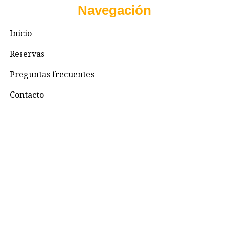
Navegación
Inicio
Reservas
Preguntas frecuentes
Contacto
Contacto
+57 3195993371
Valhallaglampingnimaima@gmail.com
Valhalla Royal Glamping Nimaima