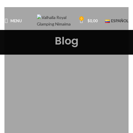
0
MENU
$
0,00
ESPAÑOL
Blog