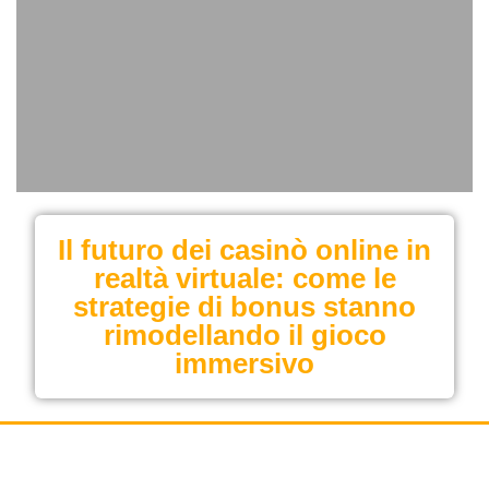
Il futuro dei casinò online in
realtà virtuale: come le
strategie di bonus stanno
rimodellando il gioco
immersivo