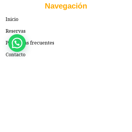
Navegación
Inicio
Reservas
Preguntas frecuentes
Contacto
Contacto
+57 3195993371
Valhallaglampingnimaima@gmail.com
Valhalla Royal Glamping Nimaima