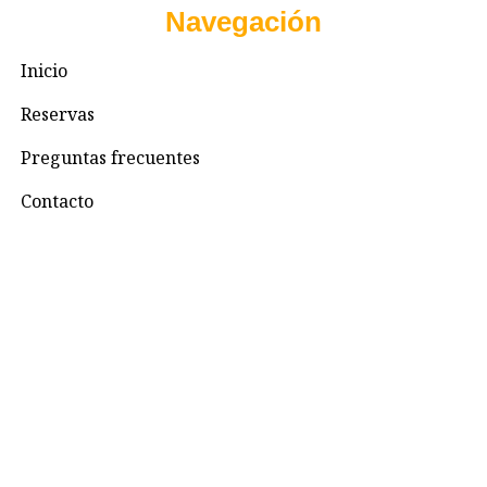
Navegación
Inicio
Reservas
Preguntas frecuentes
Contacto
Contacto
+57 3195993371
Valhallaglampingnimaima@gmail.com
Valhalla Royal Glamping Nimaima