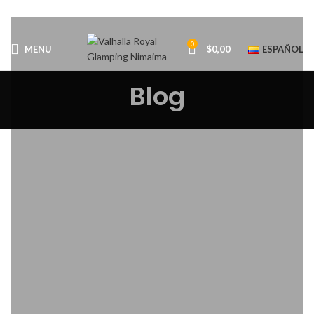
0
MENU
$
0,00
ESPAÑOL
Blog