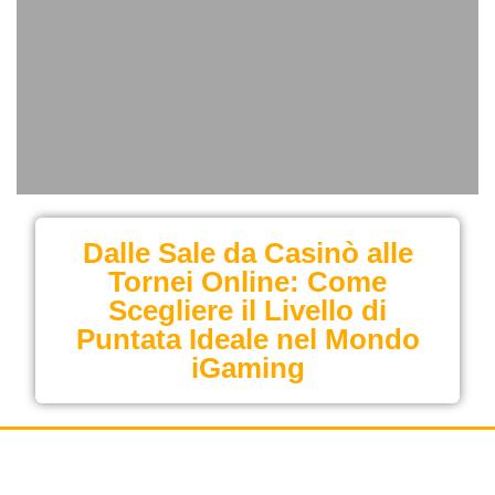
Dalle Sale da Casinò alle
Tornei Online: Come
Scegliere il Livello di
Puntata Ideale nel Mondo
iGaming