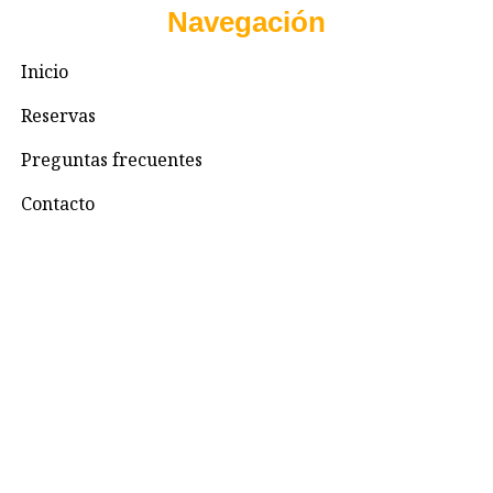
Navegación
Inicio
Reservas
Preguntas frecuentes
Contacto
Contacto
+57 3195993371
Valhallaglampingnimaima@gmail.com
Valhalla Royal Glamping Nimaima