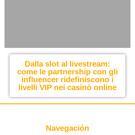
Dalla slot al livestream:
come le partnership con gli
influencer ridefiniscono i
livelli VIP nei casinò online
Navegación