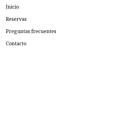
Inicio
Reservas
Preguntas frecuentes
Contacto
Contacto
+57 3195993371
Valhallaglampingnimaima@gmail.com
Valhalla Royal Glamping Nimaima
Menú