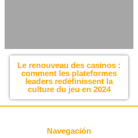
Le renouveau des casinos :
comment les plateformes
leaders redéfinissent la
culture du jeu en 2024
Navegación