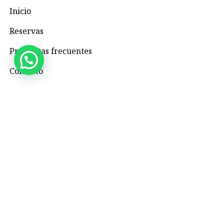
Inicio
Reservas
Preguntas frecuentes
Contacto
Contacto
+57 3195993371
Valhallaglampingnimaima@gmail.com
Valhalla Royal Glamping Nimaima
Menú