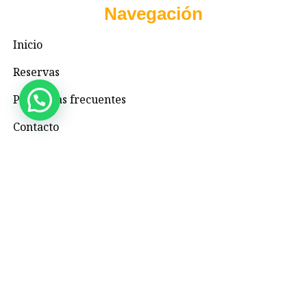
Navegación
Inicio
Reservas
Preguntas frecuentes
Contacto
Contacto
+57 3195993371
Valhallaglampingnimaima@gmail.com
Valhalla Royal Glamping Nimaima