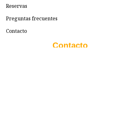
Reservas
Preguntas frecuentes
Contacto
Contacto
+57 3195993371
Valhallaglampingnimaima@gmail.com
Valhalla Royal Glamping Nimaima
Menú