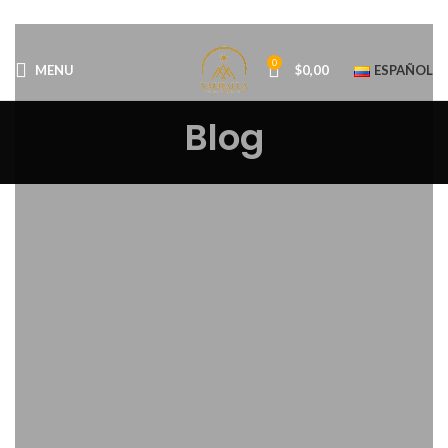
0
MENU
$
0,00
ESPAÑOL
Blog