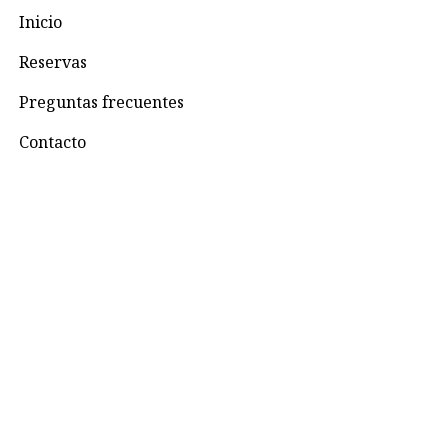
Inicio
Reservas
Preguntas frecuentes
Contacto
Contacto
+57 3195993371
Valhallaglampingnimaima@gmail.com
Valhalla Royal Glamping Nimaima
Menú