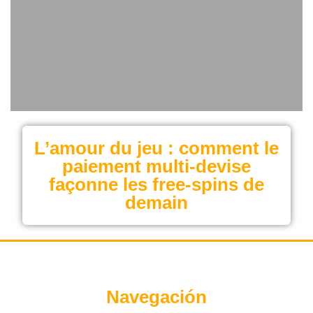
L’amour du jeu : comment le
paiement multi‑devise
façonne les free‑spins de
demain
Navegación