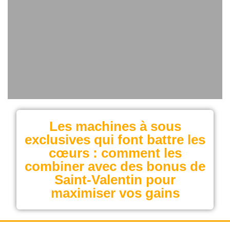
Les machines à sous
exclusives qui font battre les
cœurs : comment les
combiner avec des bonus de
Saint‑Valentin pour
maximiser vos gains