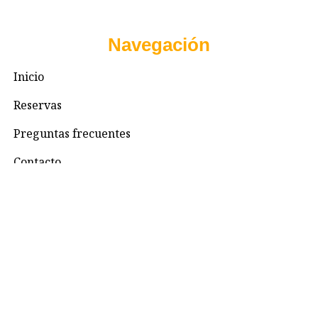
Navegación
Inicio
Reservas
Preguntas frecuentes
Contacto
Contacto
+57 3195993371
Valhallaglampingnimaima@gmail.com
Valhalla Royal Glamping Nimaima