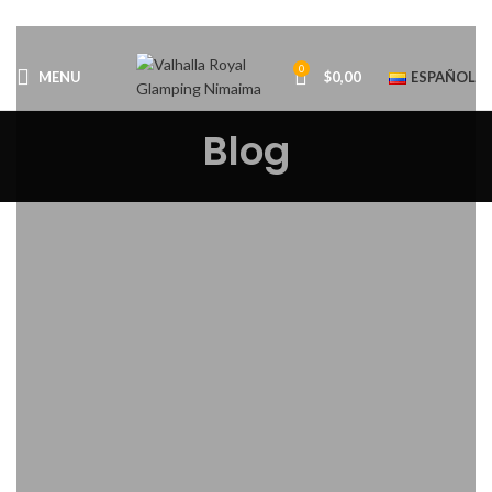
0
MENU
$
0,00
ESPAÑOL
Blog