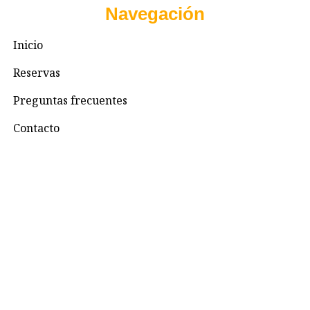
Navegación
Inicio
Reservas
Preguntas frecuentes
Contacto
Contacto
+57 3195993371
Valhallaglampingnimaima@gmail.com
Valhalla Royal Glamping Nimaima