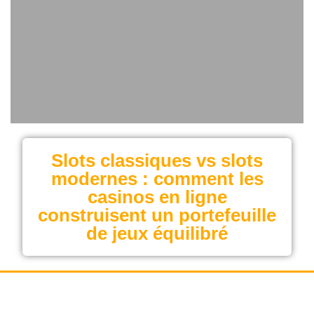
Slots classiques vs slots
modernes : comment les
casinos en ligne
construisent un portefeuille
de jeux équilibré