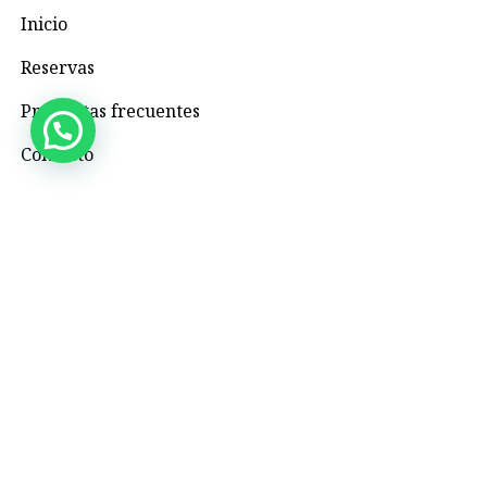
Inicio
Reservas
Preguntas frecuentes
Contacto
Contacto
+57 3195993371
Valhallaglampingnimaima@gmail.com
Valhalla Royal Glamping Nimaima
Menú