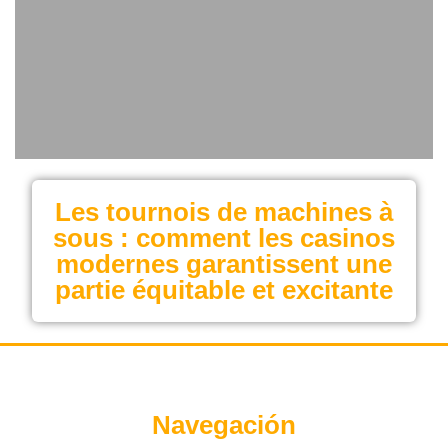
Les tournois de machines à
sous : comment les casinos
modernes garantissent une
partie équitable et excitante
Navegación