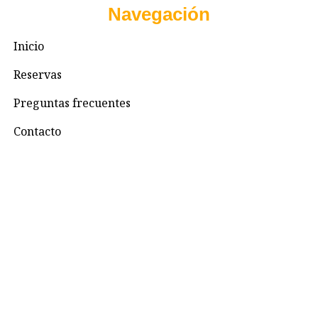
Navegación
Inicio
Reservas
Preguntas frecuentes
Contacto
Contacto
+57 3195993371
Valhallaglampingnimaima@gmail.com
Valhalla Royal Glamping Nimaima