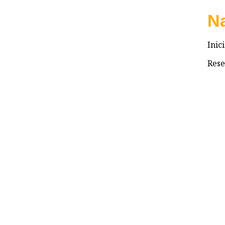
N
Inic
Rese
Preg
Cont
© 2022 VALHALLANIMAIMA. Todos los derechos 
Inicio
Reservas
Preguntas frecuentes
Contacto
Search