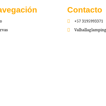
avegación
Contacto
io
+57 3195993371
rvas
Valhallaglampi
untas frecuentes
Valhalla Royal 
acto
reservados.