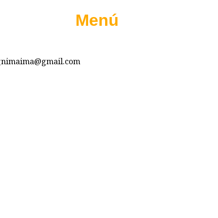
Menú
ngnimaima@gmail.com
Glamping Nimaima
Desarrollado por Sense Digital