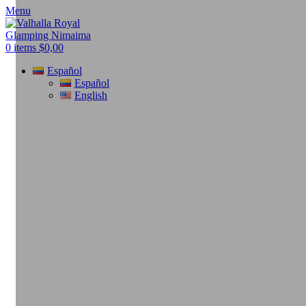
Menu
0
items
$
0,00
Español
Español
English