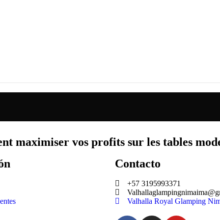
nt maximiser vos profits sur les tables mod
ón
Contacto
+57 3195993371
Valhallaglampingnimaima@g
entes
Valhalla Royal Glamping Ni