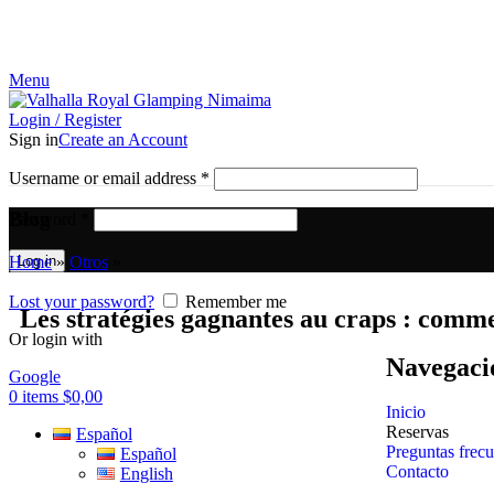
¡El Pequeño paraíso en la tierra!
Menu
Login / Register
Sign in
Create an Account
Username or email address
*
Blog
Password
*
Home
»
Otros
»
Log in
Lost your password?
Remember me
Les stratégies gagnantes au craps : comme
Or login with
Navegaci
Google
0
items
$
0,00
Inicio
Reservas
Español
Preguntas frecu
Español
Contacto
English