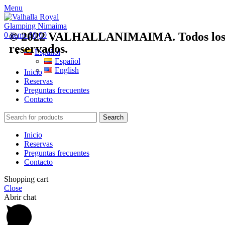
Menu
© 2022 VALHALLANIMAIMA. Todos los 
0
items
$
0,00
reservados.
Español
Español
English
Inicio
Reservas
Preguntas frecuentes
Contacto
Search
Inicio
Reservas
Preguntas frecuentes
Contacto
Shopping cart
Close
Abrir chat