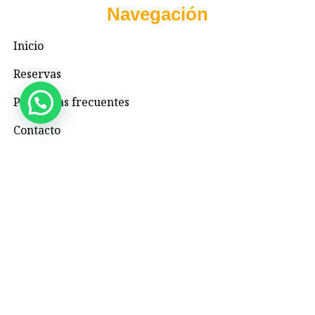
Navegación
Inicio
Reservas
Preguntas frecuentes
Contacto
Contacto
+57 3195993371
Valhallaglampingnimaima@gmail.com
Valhalla Royal Glamping Nimaima