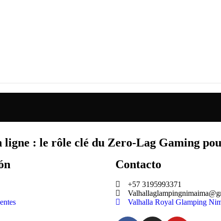
 ligne : le rôle clé du Zero‑Lag Gaming pou
ón
Contacto
+57 3195993371
Valhallaglampingnimaima@g
entes
Valhalla Royal Glamping Ni