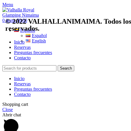
Menu
© 2022 VALHALLANIMAIMA. Todos los 
0
items
$
0,00
reservados.
Español
Español
English
Inicio
Reservas
Preguntas frecuentes
Contacto
Search
Inicio
Reservas
Preguntas frecuentes
Contacto
Shopping cart
Close
Abrir chat