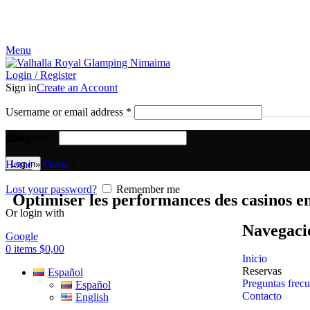
¡El Pequeño paraíso en la tierra!
Menu
Login / Register
Sign in
Create an Account
Username or email address
*
Blog
Password
*
Home
»
Otros
»
Log in
Lost your password?
Remember me
Optimiser les performances des casinos en
Or login with
Navegaci
Google
0
items
$
0,00
Inicio
Reservas
Español
Preguntas frecu
Español
Contacto
English