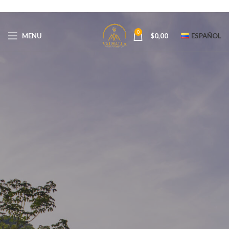
0
MENU
$
0,00
ESPAÑOL
Blog