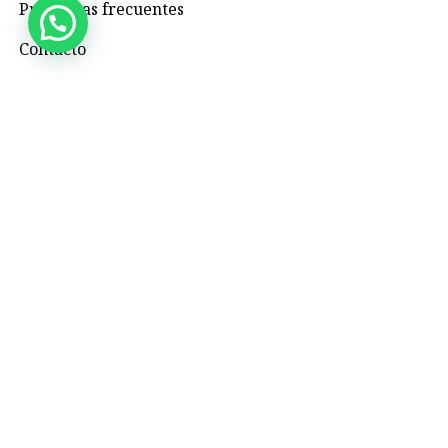
Preguntas frecuentes
Contacto
Contacto
+57 3195993371
Valhallaglampingnimaima@gmail.com
Valhalla Royal Glamping Nimaima
Menú